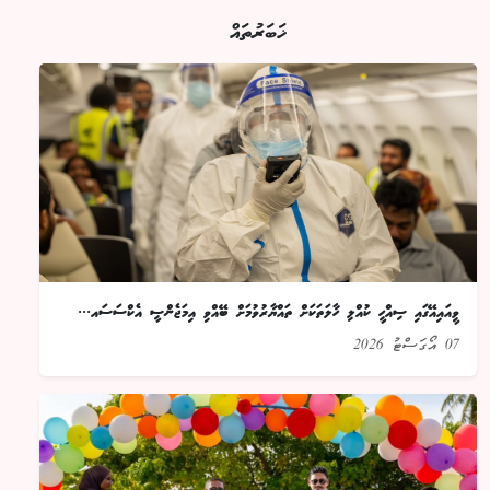
ޚަބަރުތައް
ވީއައިއޭގައި ސިއްހީ ކުއްލި ހާލަތަކަށް ތައްޔާރުވުމަށް ބޭއްވި އިމަޖެންސީ އެކްސަސައ...
07 އޯގަސްޓު 2026