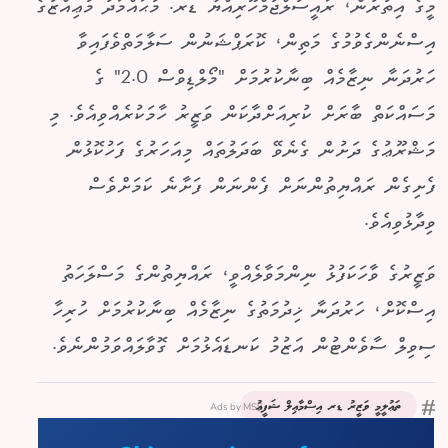
މީގެ އިތުރުން، ރައީސުލްޖުމްހޫރިއްޔާ ޑރ. މުޙައްމަދު މުޢިއްޒުގެ
އިސްނެންގެވުމުގެ މަތިން، ކޮރަޕްޝަނުން ސަލާމަތްވެފައިވާ
ހަރުދަނާ ނިޒާމެއް ބިނާކުރުމަށް "މޯލްޑިވްސް 2.0" ގެ
މަސައްކަތް ބާރަށް ކުރިއަށްދާކަން ވަޒީރު ހާމަކުރެއްވިއެވެ. މި
މަޝްރޫޢުގެ ދަށުން ގެނެވޭ ބަދަލުތައް މިއަހަރުގެ ފަހުކޮޅުން
ފެށިގެން ރައްޔިތުންނަށް ފެންނަން ފަށާނެ ކަމަށްވެސް
ވިދާޅުވިއެވެ.
ވަޒީރުގެ ވާހަކަފުޅު ނިންމަވާލެއްވީ، ރައްޔިތުންގެ މަސްލަހަތު
އިސްކޮށް، ހަރުދަނާ ޚިދުމަތުގެ ނިޒާމެއް ބިނާކުރުމަށް ހުރިހާ
ސިވިލް ސާވެންޓުން އަޒުމު ކަނޑައެޅުމަށް ގޮވާލައްވަމުންނެވެ.
Ads by MSS
ތަޢުލީމީ ވަޒީރު ޑރ އިސްމާޢިލް ޝަފީޢު