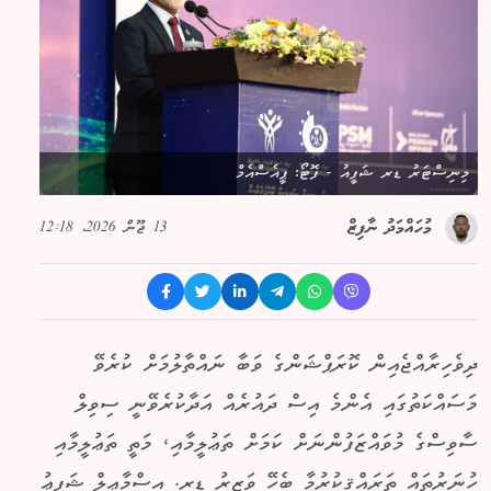
މިނިސްޓަރު ޑރ ޝަފީއު - ފޮޓޯ: ޕީއެސްއެމް
13 ޖޫން 2026، 12:18
މުހައްމަދު ނާފިޒް
ދިވެހިރާއްޖެއިން ކޮރަޕްޝަންގެ ވަބާ ނައްތާލުމަށް ކުރެވޭ
މަސައްކަތުގައި އެންމެ އިސް ދައުރެއް އަދާކުރެވޭނީ ސިވިލް
ސާވިސްގެ މުވައްޒަފުންނަށް ކަމަށް ތަޢުލީމާއި، މަތީ ތަޢުލީމާއި
ހުނަރުތައް ތަރައްޤީކުރުމާ ބެހޭ ވަޒީރު ޑރ. އިސްމާޢިލް ޝަފީޢު