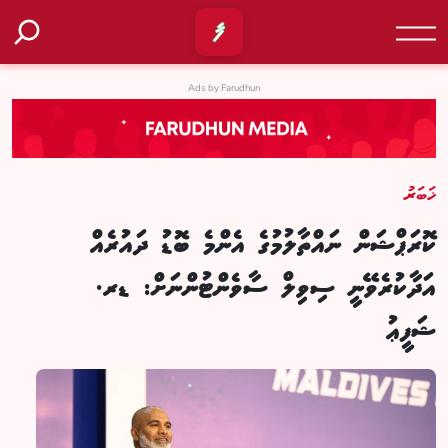
Ads by Farudhun
ޚަބަރު
ކޮރަޕްޝަން ނައްތާލުމުގެ އެންމެ ބޮޑު ދައުރެއް
އަދާކުރެވޭނީ ސިވިލް ސާވެންޓުންނަށް: ޑރ.
ޝަފީޢު