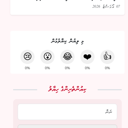
07 އޯގަސްޓު 2026
މި ލިޔުން ކިޔާލުމުން
😢
😮
😂
❤️
👍
0%
0%
0%
0%
0%
ކިޔުންތެރިންގެ ހިޔާލު