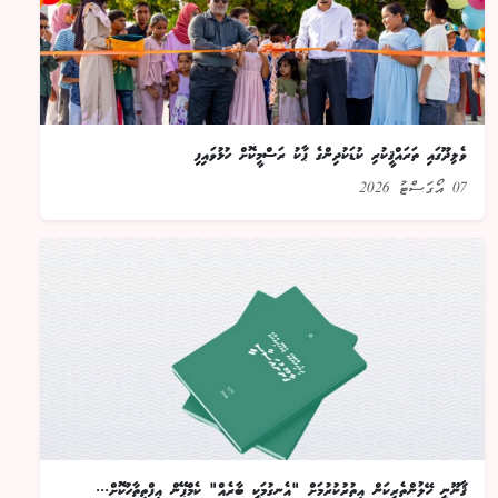
ވެލިދޫގައި ތަރައްޤީކުރި ކުޑަކުދިންގެ ޕާކު ރަސްމީކޮށް ހުޅުވައިފި
07 އޯގަސްޓު 2026
ޤާނޫނީ ހޭލުންތެރިކަން އިތުރުކުރުމަށް "އެނގުމަކީ ބާރެއް" ކެމްޕޭން އިފްތިތާހުކޮށް...