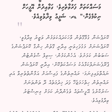
މަސައްކަތަށް ފަރުވާތެރިވެ، ގަވާއިދުން އޮފީހަށް
ނިކުމެގެން،" ޑރ. ޝަފީޢު ވިދާޅުވިއެވެ.
ކޮރަޕްޝަނާ ގުޅޭގޮތުން ވާހަކަދައްކަވަމުން ވަޒީރު ވިދާޅުވީ،
ކޮރަޕްޝަނަށް މަގުފަހިވަނީ އިދާރީ ގޮތުން ހިންގާ ކޮރަޕްޝަންގެ
ސަބަބުން ކަމަށެވެ. އެހެންކަމުން، ސިވިލް ސާވެންޓުން
ޕްރޮފެޝަނަލްކަމާއެކު މަސައްކަތްކޮށް، އިދާރީ ކޮރަޕްޝަން
ނައްތާލައިފިނަމަ، ރައްޔިތުންގެ ފައިސާއަށް އަމާނާތްތެރިވާ އަދި
ރައްޔިތުން ހިތްހަމަޖެހޭ ފަދަ ޚިދުމަތެއް ދޭ ތަންތަނަށް
ސަރުކާރުގެ އޮފީސްތައް ވެގެންދާނެ ކަމަށް މިނިސްޓަރު
ވިދާޅުވިއެވެ.