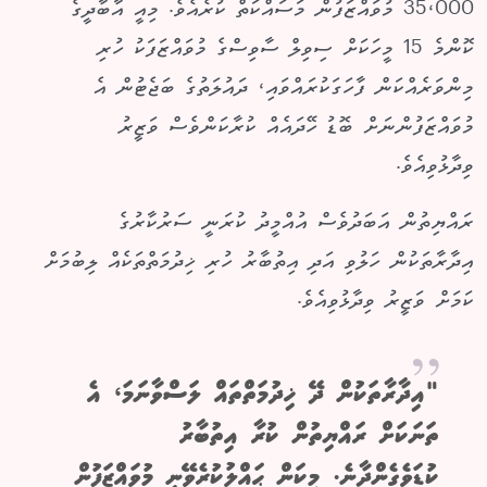
35،000 މުވައްޒަފުން މަސައްކަތް ކުރެއެވެ. މިއީ އާބާދީގެ
ކޮންމެ 15 މީހަކަށް ސިވިލް ސާވިސްގެ މުވައްޒަފަކު ހުރި
މިންވަރެއްކަން ފާހަގަކުރައްވައި، ދައުލަތުގެ ބަޖެޓުން އެ
މުވައްޒަފުންނަށް ބޮޑު ހޭދައެއް ކުރާކަންވެސް ވަޒީރު
ވިދާޅުވިއެވެ.
ރައްޔިތުން އަބަދުވެސް އުއްމީދު ކުރަނީ ސަރުކާރުގެ
އިދާރާތަކުން ހަލުވި އަދި އިތުބާރު ހުރި ޚިދުމަތްތަކެއް ލިބުމަށް
ކަމަށް ވަޒީރު ވިދާޅުވިއެވެ.
"އިދާރާތަކުން ދޭ ޚިދުމަތްތައް ލަސްވާނަމަ، އެ
ތަނަކަށް ރައްޔިތުން ކުރާ އިތުބާރު
ކުޑަވެގެންދާނެ. މިކަން ޙައްލުކުރެވޭނީ މުވައްޒަފުން