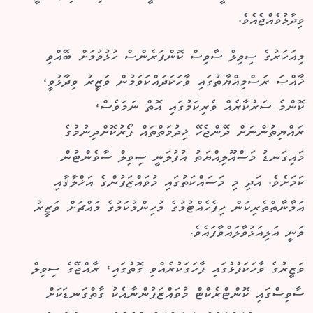
ވިދާޅުވެއްޖެއެވެ.
މިއަހަރުގެ ސިވިލް ސާވިސް ކޮންފަރެންސް ހުޅުވުމަށް ބޭއްވި
ޚާއްޞަ ރަސްމިއްޔާތުގައި ވާހަކަދައްކަވަމުން ވަޒީރު ވިދާޅުވީ،
ކޮންމެ ސަރުކާރެއް ވެރިކަމުގައި އޮތް ނަމަވެސް،
ރައްޔިތުންނަށް ދޭންޖެހޭ ޚިދުމަތްތައް ފޯރުކޮށްދިނުމުގެ
މައިގަނޑު މަސްއޫލިއްޔަތު އުފުލަނީ ސިވިލް ސާވެންޓުން
ކަމަށެވެ. އަދި މި މަސައްކަތުގައި މުވައްޒަފުންގެ އަޚްލާޤާއި
އަމާނާތްތެރިކަން ހިފެހެއްޓުމުގެ މުހިންމުކަމުގެ މައްޗަށް ވަޒީރު
ވަނީ އަލިއަޅުވާލައްވާފައެވެ.
ވަޒީރުގެ ވާހަކަފުޅުގައި ފާހަގަކުރެއްވި ގޮތުގައި، ރާއްޖޭގެ ސިވިލް
ސާވިސްގައި ކޮންޓްރެކްޓް މުވައްޒަފުންނާއެކު ގާތްގަނޑަކަށް