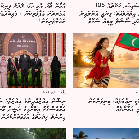
ރާއްޖޭގައި ސައިބަރ ކުށްތައް 105
އޮމާން ތާރު އެޅި މަގު: ލޮލަށް ފިނިކަ
އިތުރުވެއްޖެ: ގިނައީ އޮންލައިން
އުޅަނދަށް އުފާވެރިކަން ، މައިބަދައަށ
ަދި ސޯޝަލް މީޑިޔާ ސްކޭމް
ރައްކާތެރިކަން!
1 ހަފްތާ ކުރިން
ަކީ ނިޢުމަތެއް، މިނިވަންކަން
ނިޝާން އިއްޒުއްދީންގެ އިއްޒަތުގެ ޝަ
ކީ އަމާނާތެއް
އަލްއުސްތާޒު އިބްރާހިމް ރަޝީދު މޫސ
މިންނެތް ހިދުމަތުގެ އަގުވަޒަންކުރުން