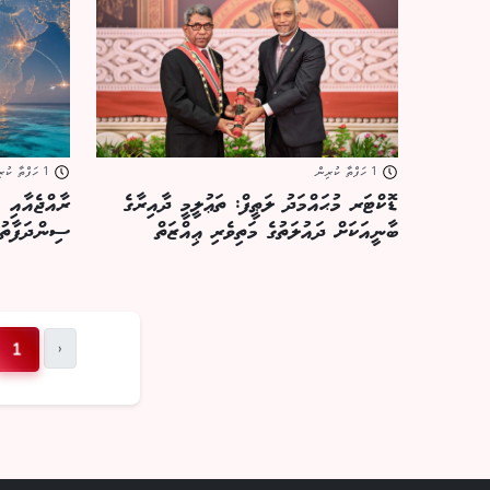
1 ހަފްތާ ކުރިން
1 ހަފްތާ ކުރިން
ޑޮކްޓަރ މުޙައްމަދު ލަޠީފް: ތަޢުލީމީ ދާއިރާގެ
ރާއްޖެއާއި 
ބާނީއަކަށް ދައުލަތުގެ މަތިވެރި ޢިއްޒަތް
ސިންދަފާތުކު
›
1