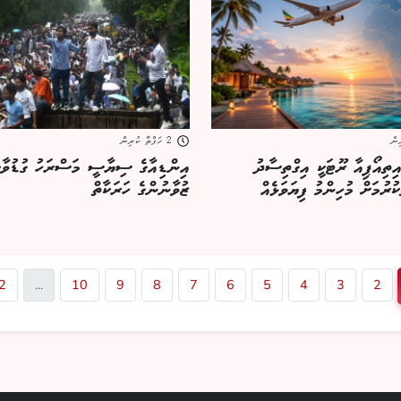
2 ހަފްތާ ކުރިން
އިތިއޯޕިއާ ރޫޓަކީ އިގްތިސާދު
އިންޑިއާގެ ސިޔާސީ މަސްރަހު ގުޑުވާލ
ރުމަށް މުހިންމު ފިޔަވަޅެއް
ޒުވާނުންގެ ހަރަކާތް
2
...
10
9
8
7
6
5
4
3
2