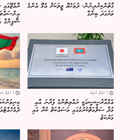
ގާތުންކިރުދިނުން: ދުޅަހެޔޮ ޖީލަކަށް އެޅޭ އެންމެ
ވަރުގަދަ ބިންގާ
އިންސައްތަ 
ޝޮޕިންގް އ
1 ހަފްތާ ކުރިން
1 ހަފްތާ ކުރިން
އެމްއާރުސީސީއަކީ ރައްޔިތުންގެ ފުރާނަ އާއި
މިނިވަންކަމ
މުދާ ސަލާމަތްކުރުމުގައި މަސައްކަތް ކުރާ މައި
ދެމެހެއްޓުމަ
މަރުކަޒު