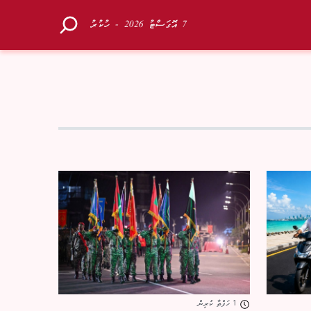
7 އޮގަސްޓު 2026 - ހުކުރު
1 ހަފްތާ ކުރިން