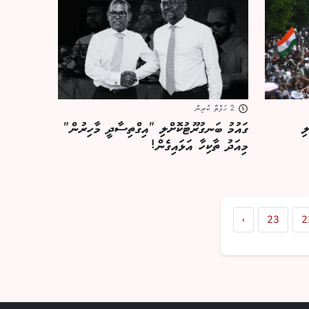
2 ހަފްތާ ކުރިން
ި
ގައުމު ބަނގުރޫޓުކޮށްލި "އިގްތިސާދީ މާހިރުން"
މިއަދު ތާކިހާ އަޅައިގެން!
‹
23
2