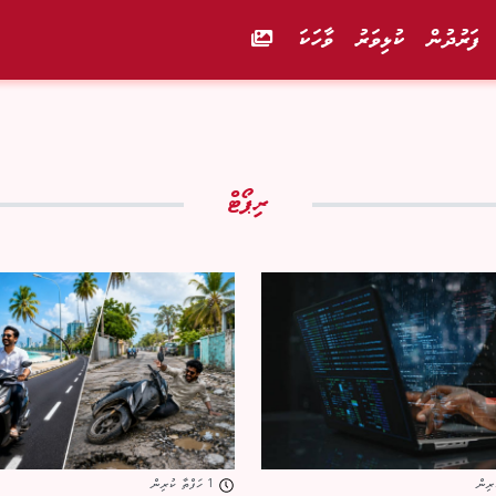
ފަރުދުން
ކުޅިވަރު
ވާހަކަ
ރިޕޯޓް
1 ހަފްތާ ކުރިން