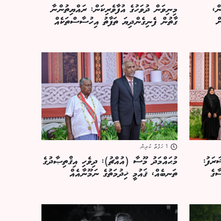
ން،
މިނިވަން ދުވަހުގެ އުފާވެރިކަން: ރައްޔިތުންނާ
ް
ގާތުން ފެނިގެންދިޔަ ތަފާތު އިހުސާސްތަކެއް
1 ހަފްތާ ކުރިން
ރަފު:
މުޙައްމަދު މޫސާ (އުއްޗު): ދިވެހި އިޤްތިޞާދުގެ
ާގެ
ތަނބެއް، ޤައުމީ ޚިދުމަތުގެ ނަމޫނާއެއް