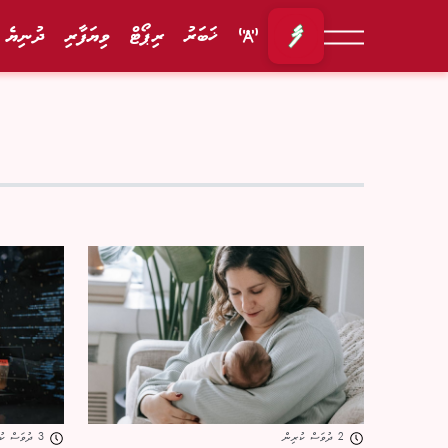
ޚަބަރު
ރިޕޯޓް
ވިޔަފާރި
ދުނިޔެ
2 ދުވަސް ކުރިން
3 ދުވަސް ކުރިން