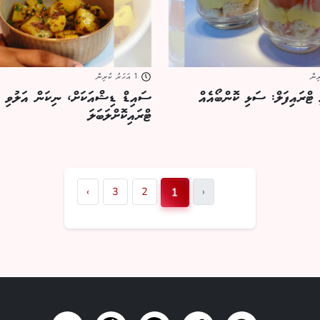
1 އަހަރު ކުރިން
ޓްރައިފަލް: ސަޅި ކޮންބޯއެއް
ސައިޑް ޑިޝްއަކަށް، ނިކަން އަލުވި ފ
ޓްރައިކޮށްލަބަލަ
‹
3
2
›
1