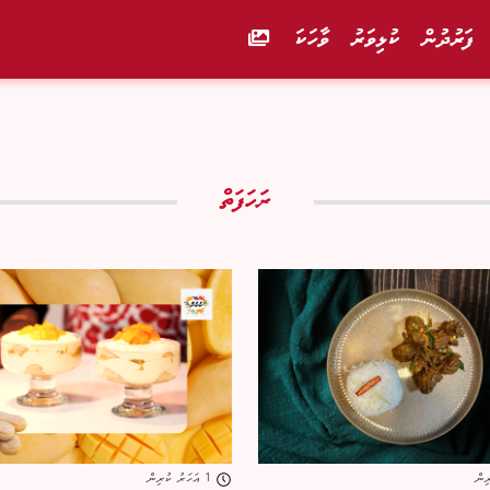
ފަރުދުން
ކުޅިވަރު
ވާހަކަ
ރަހަފަތް
1 އަހަރު ކުރިން