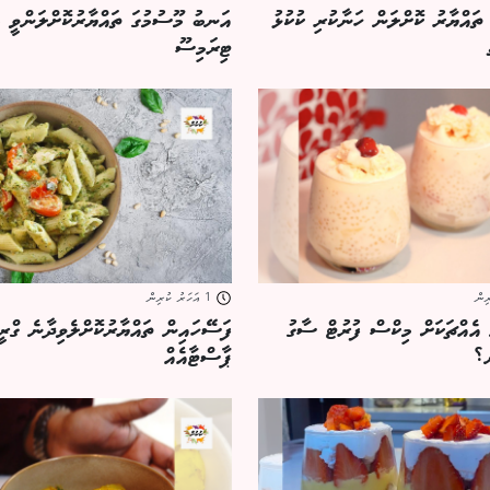
 ތައްޔާރު ކޮށްލަން ހަނާކުރި ކުކުޅު
އަނބު މޫސުމުގަ ތައްޔާރުކޮށްލަންވީ މ
ޓިރަމިސޫ
1 އަހަރު ކުރިން
 އެއްޗަކަށް މިކްސް ފުރުޓް ސާގު
ފަސޭހައިން ތައްޔާރުކޮށްލެވިދާނެ ގްރީ
ެ؟
ޕާސްޓާއެއް