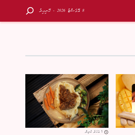
8 އޮގަސްޓު 2026 - ހޮނިހިރު
1 އަހަރު ކުރިން