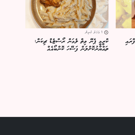
1 އަހަރު ކުރިން
ްރައި
ކްރީމީ ޕެނޭ ވިތް ލެމަން ރޯސްޓެޑް ޗިކަން:
ތައްޔާރުކޮށްލަން ފަސޭހަ ކޮންބޯއެއް