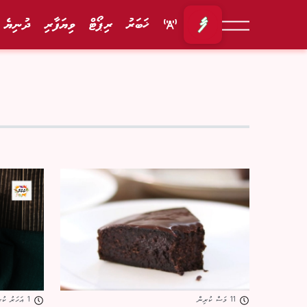
ޚަބަރު
ރިޕޯޓް
ވިޔަފާރި
ދުނިޔެ
11 މަސް ކުރިން
1 އަހަރު ކުރިން