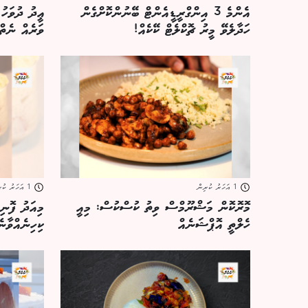
އެންމެ 3 އިންގްރީޑީއެންޓް ބޭނުންކޮށްގެން
ޢީދު ދުވަހު
ހަދާލެވޭ މީރު ޗޮކްލެޓް ކޭކެއް!
ވަރެއް ނެތް
1 އަހަރު ކުރިން
1 އަހަރު ކުރިން
މޮރޮކޮން މަޝްރޫމްސް ވިތު ކުސްކުސް: މިއީ
މިއަދު ފޮނި
ހެލްތީ އޮޕްޝަނެއް
ކިހިނެއްވާނ