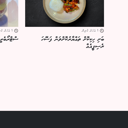
1 އަހަރު ކުރިން
1 އަހަރު ކުރިން
ބަށި ހިކިކޮށް ތައްޔާރުކޮށްލަން ފަސޭހަ
ސްޓްރޯބެރީ 
ރެސިޕީއެއް