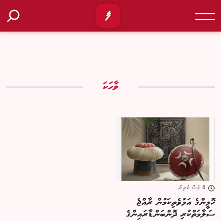
ވާހަކަ
8 މަސް ކުރިން
ހޮޅީންގެ އަޅުވެތިކަމުން ރާއްޖެ
ސަލާމަތްކުރި ދޮންބަންޑާރައިންގެ