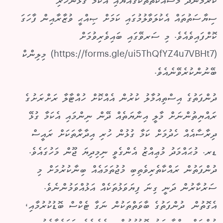
ކުރަމުންދާ މަސައްކަތްތަކުގައްޔާއި އެކަމާ ގުޅުންހުރި
ސިޔާސަތުތައް އެކުލަވާލުމުގައި ކަމަށް ޞިއްޙީ ވުޒާރާއިން ފާހަގަ
ކޮށްފައިވެއެވެ. މި ސަރވޭގައި ބައިވެރިވުމަށް
(https://forms.gle/ui5ThQfYZ4u7VBHt7) މިލިންކް
ބޭނުންކުރެވޭނެއެވެ.
ދުންފަތުގެ އިސްތިއުމާލު ކުރުން އެއްކޮށް ހުއްޓާލާ ރަށްރަށުގެ
ރައްޔިތުންނަށް މާލީ އިނާޔަތެއް ދޭން ނިންމައި އެކަމާ ގުޅޭ
ދިރާސާއެއް ހެދުމަށް ކަމާ ގުޅުން ހުރި އިދާރާތަކަށް ރައީސް
ޑރ. މުޙައްމަދު މުޢިއްޒު އެންގެވީ ނިމިދިޔަ ޖޫން މަހުގައެވެ.
ދުންފަތުން ރައްކާތެރިވެތިބި މުޖުތަމަޢެއް ބިނާކުރުމަށް މި
ސަރުކާރުން ދަނީ ގިނަ ފިޔަވަޅުތަކެއް އަޅުއްވަމުންނެވެ.
އެގޮތުން ދުންފަތުގެ ބާވަތްތަކުން ނަގާ ޓެކްސް ބޮޑުކުރުމާއި،