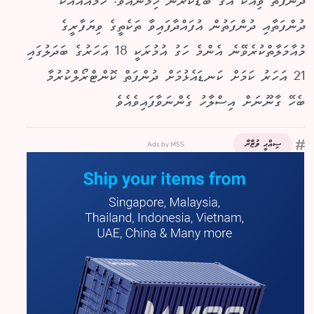
ދުންފަތް ވިއްކާ އަގު ބޮޑުކުރުން ހިމެނެއެވެ. ހަމައެއާއެކު
ދުންފަތާއި ދުންފަތުން އުފައްދާފައިވާ ތަކެތީގެ ވިޔަފާރީގެ
މުއާމަލާތްކުރެވޭނެ އެންމެ ހަގު އުމުރަކީ 18 އަހަރުގެ ބަދަލުގައި
21 އަހަރު ކަމަށް ކަނޑައެޅުމަށް ދުންފަތް ކޮންޓްރޯލްކުރުމާ
ބެހޭ ގާނޫނަށް އިސްލާހު ގެންނަވާފައިވެއެވެ
Ads by MSS
ޞިއްޙީ ވުޒާރާ