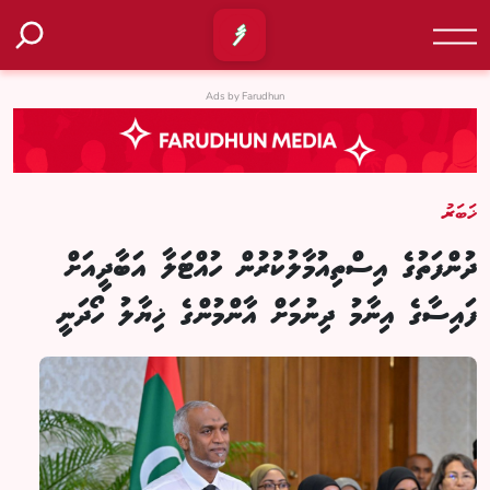
Ads by Farudhun
ޚަބަރު
ދުންފަތުގެ އިސްތިއުމާލުކުރުން ހުއްޓަލާ އަބާދީއަށް
ފައިސާގެ އިނާމު ދިނުމަށް އާންމުންގެ ޚިޔާލު ހޯދަނީ