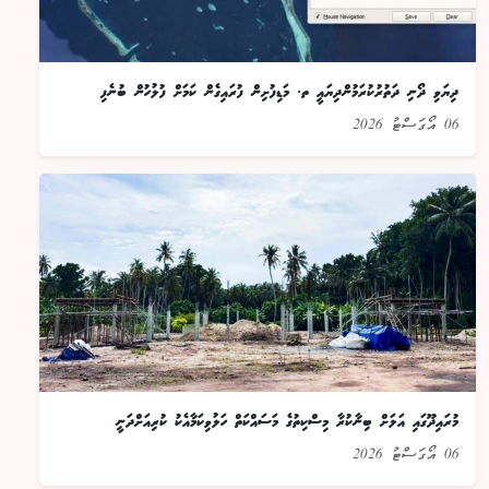
ދިޔަވި ދޯނި ދަތުރުކުރަމުންދިޔައީ ތ. މަޑިފުށިން ފުރައިގެން ކަމަށް ފުލުހުން ބުނެފި
06 އޯގަސްޓު 2026
މުރައިދޫގައި އަލަށް ބިނާކުރާ މިސްކިތުގެ މަސައްކަތް ހަލުވިކަމާއެކު ކުރިއަށްދަނީ
06 އޯގަސްޓު 2026