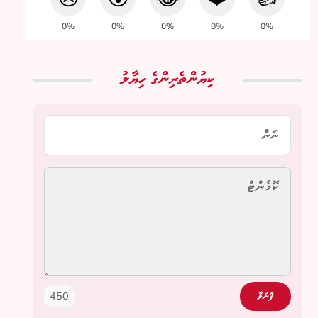
0%
0%
0%
0%
0%
ކިޔުންތެރިންގެ ހިޔާލު
450
ފޮނުވާ