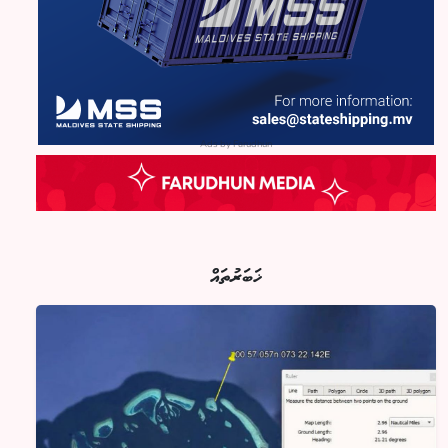
Ads by Farudhun
ޚަބަރުތައް