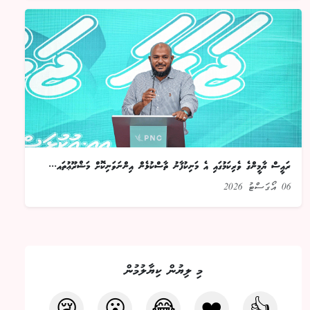
ރައީސް ޔާމީންގެ ވެރިކަމުގައި އެ މަނިކުފާނު ތާސްކުޅެން އިންނަވަނިކޮށް މަޝްރޫޢުތައ...
06 އޯގަސްޓު 2026
މި ލިޔުން ކިޔާލުމުން
😢
😮
😂
❤️
👍