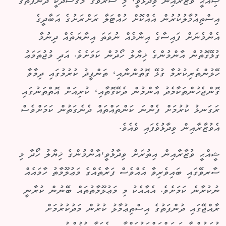
ޞިއްޙީ ވުޒާރާއިން ވިދާޅުވީ، މި ސާރވޭގެ މަޤްސަދަކީ ދުންފަތުގެ
އިސްތިއުމާލުކުރުން އެއްކޮށް ހުއްޓަލާ ރަށްރަށުގެ އަބާދީގެ
އެންމެނަށް ފައިސާގެ އިނާމެއް ނުވަތަ އިނާޔަތެއް ދިނުމާ
ގުޅޭގޮތުން އާންމުންގެ ޚިޔާލު ހޯދުން ކަމަށެވެ. އަދި މުޖުތަމަޢު
ހޭލުންތެރިކުރުމާ ގުޅޭ ގޮތުންނާއި، ތަންފީޛު ކުރުމުގައި ދިމާވާ
ގޮންޖެހުންތަކާމެދު އާންމުން ދެކޭގޮތާއި، ކުރިއަށް އޮތްތަނުގައި
ރަގަނޅު ކުރުމަށް ފެންނަ ކަންތައްތައް ދެނެގަތުން ކަމަށްވެސް
އެވުޒާރާއިން ވިދާޅުވެފައި ވެއެވެ.
ޝީއްޙީ ވުޒާރާއިން އިތުރަށް ވިދާޅުވީ،އާންމުންގެ ޚިޔާލު ހޯދާ މި
ސާރވޭގައި ބައިވެރިވާ އެއްވެސް ފަރާތެއްގެ މަޢުލޫމާތު ހާމައެއް
ނުކުރާނެ ކަމަށެވެ. އެއާއެކު މި މަޢުލޫމާތުތައް ބޭނުން ކުރާނީ
ރާއްޖޭގައި ދުންފަތުގެ އިސްތިޢުމާލު ކުރުން މަދުކުރުމަށް