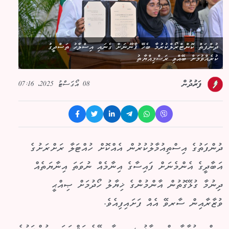
ދުންފަތް ކޮންޓްރޯލްކުރުމާ ބެހޭ ޤާނޫނަށް ގެނައި އިސްލާހު ތަސްދީގު
ކުރެއްވުމަށް ބޭއްވި ރަސްމިއްޔާތު
08 އޯގަސްޓު 2025، 07:16
ފަރުދުން
ދުންފަތުގެ އިސްތިއުމާލުކުރުން އެއްކޮށް ހުއްޓަލާ ރަށްރަށުގެ
އަބާދީގެ އެންމެނަށް ފައިސާގެ އިނާމެއް ނުވަތަ އިނާޔަތެއް
ދިނުމާ ގުޅޭގޮތުން އާންމުންގެ ޚިޔާލު ހޯދުމަށް ޞިއްޙީ
ވުޒާރާއިން ސާރވޭ އެއް ފަށައިފިއެވެ.