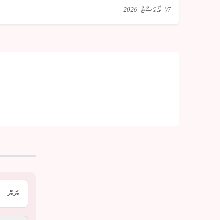
07 އޯގަސްޓު 2026