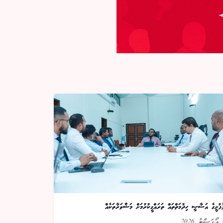
ުފުށީގެ އަސާސީ ހިދުމަތްތައް ތަރައްގީކުރުމަށް މަޝްވަރާތަކެއް
2