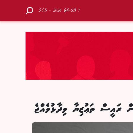
7 އޮގަސްޓު 2026 - ހުކުރު
ން ރައީސް ތަޢުޒިޔާ ވިދާޅުވެއްޖެ