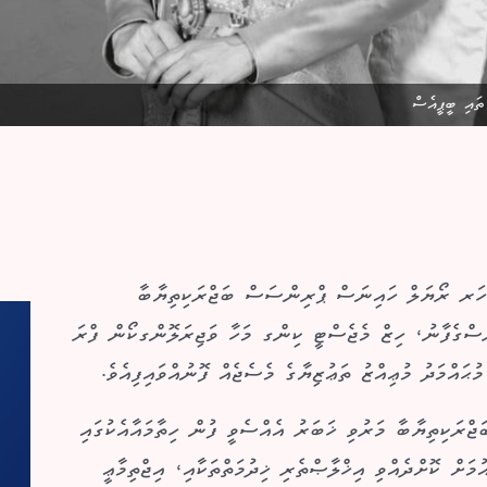
ތައި ބީޕީއެސް
 ހަރ ރޯޔަލް ހައިނަސް ޕްރިންސަސް ބަޖްރަކިތިޔާބާ
ަސްގެފާނު، ހިޒް މެޖެސްޓީ ކިންގ މަހާ ވަޖިރަލޮންގކޯން ފްރަ
ުޙައްމަދު މުޢިއްޒު ތަޢުޒިޔާގެ މެސެޖެއް ފޮނުއްވައިފިއެވެ.
ްރަކިތިޔާބާ މަރުވި ޚަބަރު އެއްސެވީ ފުން ހިތާމައާއެކުގައި
އުމަށް ކޮށްދެއްވި އިޚްލާޞްތެރި ޚިދުމަތްތަކާއި، އިޖްތިމާޢީ