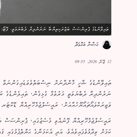
ތައިލޭންޑުގެ ޕްރިންސަސް ބަޖްރަކިތިޔާބާ ނަރެންދިރާ ދެބްޔަވަތީ. ފޮޓޯ: 
ޙަސްނާ އަޙްމަދް
12 ޖޫން 2026، 09:55
ތައިލޭންޑުގެ ޝާހީ ޚާންދާނަށް ނިސްބަތްވެވަޑައިގަންނަވާ
ނަރެންދިރާ ދެބްޔަވަތީ މަރުވުމާ ގުޅިގެން، ތައިލެންޑުގެ ރ
ވަޖިރަކްލައޯޗައޯޔޫހުއާއަށް، ރައީސުލްޖުމްހޫރިއްޔާ ޑޮކްޓަރ މ
ރައީސުލްޖުމްހޫރިއްޔާ ފޮނުއްވި މެސެޖުގައި، ޕްރިންސަސް ބަޖ
ކަމަށް ވިދާޅުވެފައިވެއެވެ. އަދި އެކަމަނާގެ ޙަޔާތްޕުޅުގައި ޤަ