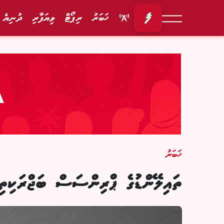
ޚަބަރު
ރިޕޯޓް
ވިޔަފާރި
ދުނިޔެ
ޚަބަރު
ތައިލޭންޑުގެ ޕްރިންސަސް ބަޖްރަކިތިޔ