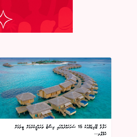
ހަލާލް ޓޫރިޒަމާއެކު 15 ސަރަހައްދެއްގައި ރިސޯޓު ތަރައްޤީކުރުމަށް ބީލަމަށް
ހުޅުވާލ...