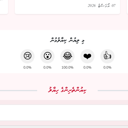
07 އޯގަސްޓު 2026
މި ލިޔުން ކިޔާލުމުން
😢
😮
😂
❤️
👍
0.0%
0.0%
100.0%
0.0%
0.0%
ކިޔުންތެރިންގެ ހިޔާލު