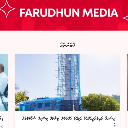
ޚަބަރުތައް
ރިސަރޗް ލައިބްރަރީއަކާއެކު އަމިއްލަ ފަރާތަކުން ބިނާކުރާ މިސްކިތް ސެޕްޓެމްބަރު
ވިލ
މަ...
07 އޯގަސްޓު 026