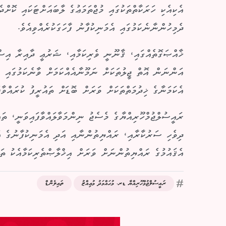
އެކިއެކި ހަރަކާތްތަކުގައި މުޖްތަމަޢުގެ ލާބައަށްޓަކައި ކޮށްދ
ދެމިހުންނާނެކަމުގައި އެމަނިކުފާނު ފާހަގަކުރެއްވިއެވެ.
ޚާއްޞަގޮތެއްގައި، ޤާނޫނީ ވެރިކަމާއި، ޝަރުޢީ ދާއިރާ އިސްލާ
އަންނަން އޮތް ޖީލުތަކަށް ނަމޫނާއެއްކަމަށް ވާނެކަމުގައި ރަ
އެކަމަނާގެ ޚިދުމަތްތަކަށް ވަރަށް ބޮޑަށް ތައުރީފު ކުރައްވާފަ
ރައީސުލްޖުމްހޫރިއްޔާގެ މެސެޖު ނިންމަވާލައްވާފައިވަނީ، ތައި
ދިވެހި ސަރުކާރާއި، ރައްޔިތުންނާއި އަދި އެމަނިކުފާނުގެ އަ
އެޤައުމުގެ ރައްޔިތުންނަށް ވަރަށް އިޚްލާޞްތެރިކަމާއެކު ތައ
ރައީސުލްޖުމްހޫރިއްޔާ ޑރ. މުޙައްމަދު މުޢިއްޒު
ތައިލެންޑް