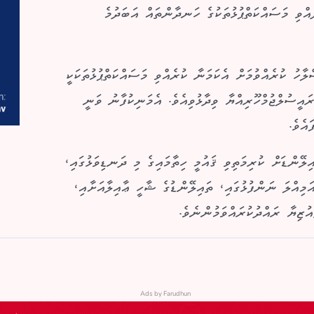
ެއްވި މަސައްކަތްޕުޅުތަކުގެ ހަނދާންތައް އަބަދުމެ
ހު ކުރެއްވުމަށް އެކަމަނާ ކުރެއްވި މަސައްކަތްޕުޅުތަކަކީ
އީސުލްޖުމްހޫރިއްޔާ ވިދާޅުވިއެވެ. އެމަނިކުފާނު ވަނީ
އެވެ.
ލޭންޑަށް ކުރިމަތިވި ޤައުމީ ހިތާމައިގެ މި ދަނޑިވަޅުގައި،
މިއްލަ ނަންފުޅުގައި، ތައިލޭންޑުގެ ޝާހީ ޢާއިލާއަށާއި،
ުޒިޔާ ރައްދުކުރައްވަމުންނެވެ.
Ads by Farudhun