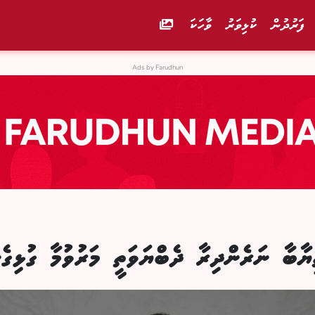
ފަރުދުން
ކުޅިވަރު
ވާހަކަ
Ads by Farudhun
ާބާ ނަރެންދިރާ ދެބްޔަވަތީ މަރުވުމާ ގުޅިގެ