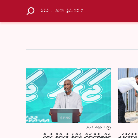
7 އޮގަސްޓު 2026 - ހުކުރު
1 ދުވަސް ކުރިން
ކުޅަހުގައި
ރައްޔިތުންނަށް އެންމެ މުހިންމު ހުރިހާ