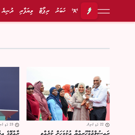
ޚަބަރު
ރިޕޯޓް
ވިޔަފާރި
ދުނިޔެ
22 ގަޑި ކުރިން
23 ގަޑި ކުރިން
ރައީސުލްޖުމްހޫރިއްޔާ އުކުޅަހަށް ކުރެއްވި
ރާއްޖޭގެ އިޖ