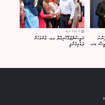
2 ދުވަސް ކުރިން
ެންނަ
ރައީސުލްޖުމްހޫރިއްޔާ އއ. އުކުޅަހަށް
ރައީސް ޑރ.
ވަޑައިގެންފި