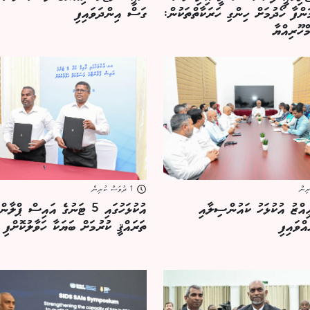
ފާ ހޯދުމަށް ހިންގި ހަރަކާތްތަކުން:
ގަސް އިންދަވައިފި
ްހޫރިއްޔާ
1 ދުވަސް ކުރިން
އްޒު އުކުޅަހު ކައުންސިލާއި
އުކުޅަހުގައި 5 ޓަނުގެ އައިސް ޕްލާ
އްވައިފި
ތަރައްޤީ ކުރުމަށް ބަޔަކާ ހަވާލުކޮށްފި