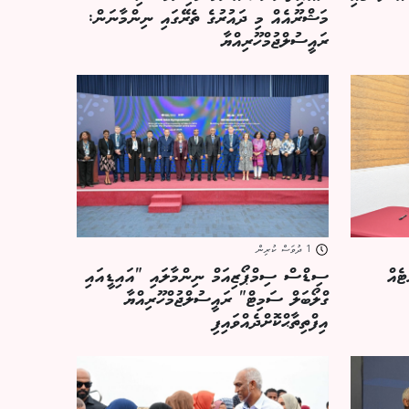
މަޝްރޫއެއް މި ދައުރުގެ ތެރޭގައި ނިންމާނަން:
ރައީސުލްޖުމްހޫރިއްޔާ
1 ދުވަސް ކުރިން
ންޓެއް
ސިޑްސް ސިމްޕޯޒިއަމް ނިންމާލައި "އައިޑީއައި
ގްލޯބަލް ސަމިޓް" ރައީސުލްޖުމްހޫރިއްޔާ
އިފްތިތާޙްކޮށްދެއްވައިފި