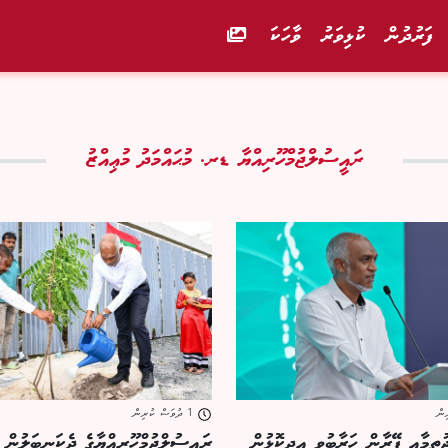
ފަރުދުން
ކުޅިވަރު
ވާހަކަ
ރައީސުލްޖުމްހޫރިއްޔާ ޑރ. މުޙައްމަދު މުޢިއްޒު
1 ދުވަސް ކުރިން
ުތިމާއީ ފޭރާން ހަރާބުވީ އިދިކޮޅުން
ރައީސުލްޖުމްހޫރިއްޔާގެ ދެކަނބަލުން އު