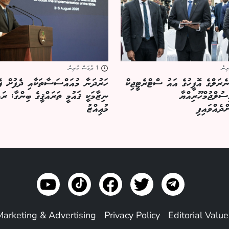
1 ދުވަސް ކުރިން
ެރަލްގެ އޮފީހުގެ އައު ސްޓްރެޓީޖިކް
ހަރުދަނާ މުއައްސަސާތަކާއި ދެފުށް ފ
ސުލްޖުމްހޫރިއްޔާ
ނިޒާމަކީ ޤައުމީ ތަރައްޤީގެ ބިންގާ: 
ްދެއްވައިފި
މުޢިއްޒު
Marketing & Advertising
Privacy Policy
Editorial Valu