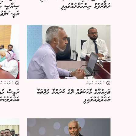
ދަތުރުފުޅު ނިންމަވާލައްވައިފި
ސިޔާސީ މަން
ރައީސުލްޖުމ
1 ދުވަސް ކުރިން
1 ދުވަސް ކުރިން
ޒަހިއްޔާގެ ވާހަކަތައް ދޮގު ކުރައްވާ މުޖްތަބާ
ރައީސް މުޢި
ރައްދުދެއްވައިފި
ބައްދަލުކުރަ