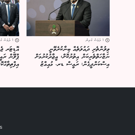
1 ދުވަސް ކުރިން
1 ދުވަސް ކުރިން
ވިލުންތެރި ދައުލަތެއް ބިނާކުރެވޭނީ
އޮޑިޓަރ ޖެނ
ނަޒާހަތްތެރިކަން އިތުރުކޮށް، އީޖާދުކުރުމަށް
ޕްލޭން ރައީ
އިސްކަންދީގެން: ރައީސް ޑރ. މުޢިއްޒު
އިފްތިތާޙްކޮށ
es