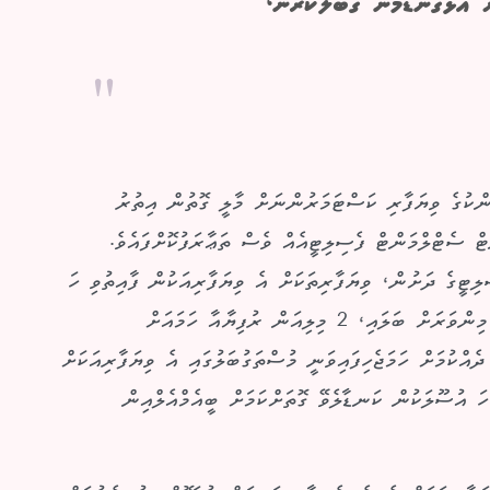
ް އަޅުގަނޑުމެން ގަބޫލުކުރަން،
ންކުގެ ވިޔަފާރި ކަސްޓަމަރުންނަށް މާލީ ގޮތުން އިތުރު
ޓް ސެޓްލްމަންޓް ފެސިލިޓީއެއް ވެސް ތަޢާރަފުކޮށްފައެވެ.
ިޓީގެ ދަށުން، ވިޔަފާރިތަކަށް އެ ވިޔަފާރިއަކުން ފާއިތުވި ހަ
މަސް ދުވަހު ބީއެމްއެލް ކާޑު މެޝިނުން ވިޔަފާރިކޮށްފައިވާ މިންވަރަށް ބަލައި، 2 މިލިއަން ރުފިޔާއާ ހަމައަށް
އްކުމަށް ހަމަޖެހިފައިވަނީ މުސްތަގުބަލުގައި އެ ވިޔަފާރިއަކަށް
ހަ އުސޫލަކުން ކަނޑާލެވޭ ގޮތަށްކަމަށް ބީއެމްއެލްއިން