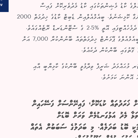
ްގެ ކާޑު މެޝިންތަކުގައި ކާޑު މެދުވެރިކޮށް ފައިސާ
ބަލައިގަތުމަށްޓަކައި ބޭންކުން ވިޔަފާރިވެރިންގެ އަތުން ނަގާ ކޮމިޝަނެވެ. ބީއެމްއެލްއިން ޑެބިޓް ކާޑުގެ ޚިދުމަތް 2000
ވަނަ އަހަރު ތަޢާރަފުކުރި ފަހުން މިހާތަނަށްވެސް މި ރޭޓް ދެމެހެއްޓިފައި އޮތީ %2.5 ގެ ސްޓޭންޑަރޑް ރޭޓެއްގައެވެ.
މިހާރު މި ރޭޓު %1 އަށް ކުޑަކުރި މި ފުރަތަމަ ފަހަރަކީ، ބީއެމްއެލްގެ ޕޭމަންޓް ޚިދުމަތްތައް ބޭނުންކުރާ 7,000 އަށް
ގޮތުގައި ބޭންކުން ދެކެއެވެ.
ރ މުޙައްމަދު ޝަރީފް ވިދާޅުވީ ބޭންކުގެ ކާމިޔާބީ އާއި
ް އޮންނަ ކަމަށެވެ.
ަށް ޚަރަދުތައް ކުޑަކޮށް، ފައިނޭންސަށް ފަސޭހައިން
ވަޅާ މެދު އަޅުގަނޑުމެން ވަރަށް ބޮޑަށް
ޓް ފީ %1 އަށް ކުޑަކުރުމަކީ ބޮޑު ބަދަލެއް. މި ބަދަލުގެ ސަބަބުން އެތައް