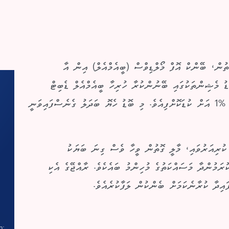
ޮތުން، ބޭންކް އޮފް މޯލްޑިވްސް (ބީއެމްއެލް) އިން އާ
ު މެޝިންތަކުގައި ބޭނުންކުރާ ހުރިހާ ބީއެމްއެލް ޑެބިޓް
ކާޑުތަކުން ނަގާ މާޗަންޓް ޑިސްކައުންޓް ރޭޓް (އެމްޑީއާރު) %1 އަށް ކުޑަކޮށްފިއެވެ. މި ބޮޑު ހެޔޮ ބަދަލު ގެނެސްފައިވަނީ
 ކުރިއަރުވައި، މާލީ ގޮތުން ވީހާ ވެސް ގިނަ ބަޔަކު
ރަމުންދާ މަސައްކަތުގެ މުހިންމު ބައެކެވެ. ރާއްޖޭގެ އެކި
ައިދާ ކުރާނެކަމަށް ބެންކުން ލަފާކުރެއެވެ.