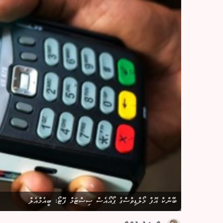
ބޭންކް އޮފް މޯލްޑިވްސްގެ ޕޯއޯއެސް ސިސްޓަމް ފޮޓޯ: ބީއެމްއެލް