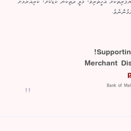
ޔަފާރިތަކަށް އެހީތެރިވެ، މާލީ ދަތިކަން ކުޑަކޮށް، ކުރިއެރުމަށް
ަމުންނެވެ.
Supporti
Merchant Di