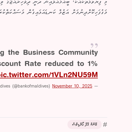
މި ފިޔަވަޅުތަކާއެކު، ބީއެމްއެލްއިން ދަނީ ދިވެހިރާއްޖޭގެ ވި
މަގުފަހިކޮށްދިނުމަށް އަޒުމް ކަނޑައަޅައިގެން މަސައްކަތްކުރ
ng the Business Community!
scount Rate reduced to 1%
pic.twitter.com/1VLn2NU59M
November 10, 2025
— Bank of Maldives (@bankofmaldives)
ބޭންކް އޮފް މޯލްޑިވްސް