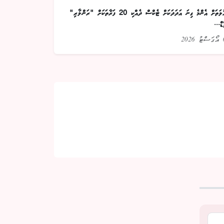
ދައުލަތަށް އެންމެ ގިނަ އަދަދަކަށް ޓެކްސް ދެއްކި 20 ފަރާތަކަށް "ރަންލާރި"
ޑް...
20