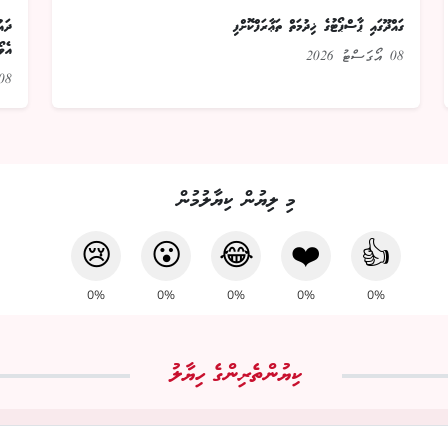
ގައްދޫގައި ޕާސްޕޯޓުގެ ޚިދުމަތް ތަޢާރަފްކޮށްފި
އެވޯ
08 އޯގަސްޓު 2026
08 އޯގަސްޓު 26
މި ލިޔުން ކިޔާލުމުން
😢
😮
😂
❤️
👍
0%
0%
0%
0%
0%
ކިޔުންތެރިންގެ ހިޔާލު