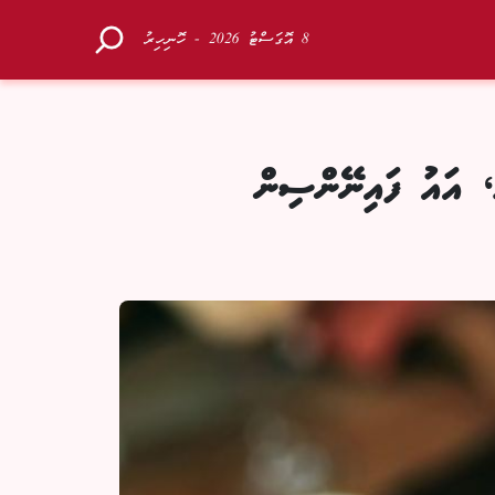
8 އޮގަސްޓު 2026 - ހޮނިހިރު
ހަތަކެއް: އެމްޑީއާރު %1 އަށް ކުޑަކޮށް، އައު ފައިނޭންސިން