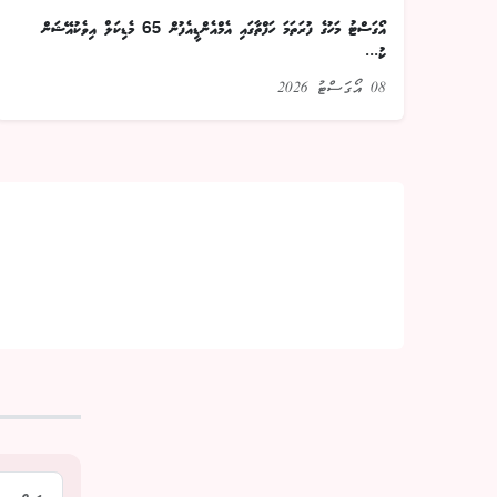
އޯގަސްޓު މަހުގެ ފުރަތަމަ ހަފްތާގައި އެމްއެންޑީއެފުން 65 މެޑިކަލް އިވެކުއޭޝަން
ކު...
08 އޯގަސްޓު 2026