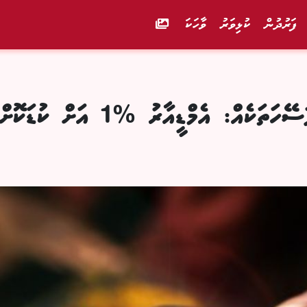
ފަރުދުން
ކުޅިވަރު
ވާހަކަ
ރާއްޖޭގެ ވިޔަފާރިތަކަށް ބޮޑެތި ލުއިފަސޭ