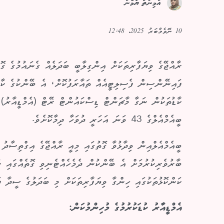
އާމިނަތު ޔުމްނާ
10 ނޮވެމްބަރު 2025، 12:48
ރާއްޖޭގެ ވިޔަފާރިތަކަށް އިންގިލާބީ ބަދަލެއް ގެނައުމުގެ ގ
ފައިނޭންސިން ފެސިލިޓީއެއް ތައާރަފުކޮށް، އެ ބޭންކުގެ ކާޑ
ބީއެމްއެލްގެ 43 ވަނަ އަހަރީ ދުވަހާ ދިމާކޮށެވެ.
ބީއެމްއެލްއިން ވިދާޅުވާ ގޮތުގައި މިއީ ރާއްޖޭގެ އިގްތިސާދު
ބާރުވެރިކުރުމަށް އެ ބޭންކުން ދެމެހެއްޓެނިވި ގޮތެއްގައި ކު
ކަންކޮޅުތަކުގައި ހިންގާ ވިޔަފާރިތަކަށް މި ބަދަލުގެ ސީދާ ފ
އެމްޑީއާރު ކުޑަކުރުމުގެ މުހިންމުކަން: