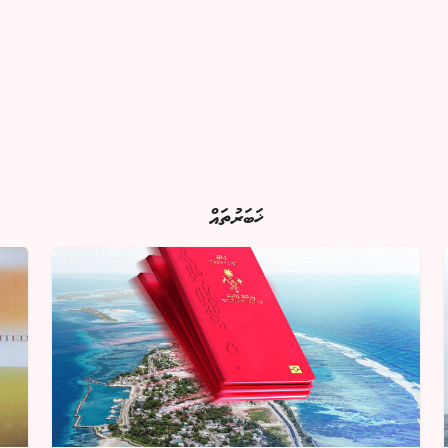
ޚަބަރުތައް