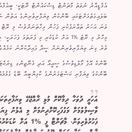
އެމްޑީއާރު ނުވަތަ މާޗަންޓް ޑިސްކައުންޓް ރޭޓަކީ، ބީއެމްއެލ
ވުރެ ގިނަ ވިޔަފާރިވެރިންނަށް ސީދާ ފައިދާކުރާނެ ކަމެއްގެ 
ބޭންކް އޮފް މޯލްޑިވްސްގެ ސީއީއޯ އަދި މެނޭޖިންގ ޑިރެކްޓަ
ބޭންކުގެ ވިޔަފާރި ކަސްޓަމަރުންގެ ކާމިޔާބީއާ ބޮޑު ގުޅުމެއ
އަހަރީ ދުވަހާ ދިމާކޮށް މުޅި ރާއްޖޭގެ ވިޔަފާރިތަކ
ވާސިލުވުމަށް މަގުފަހިކޮށްދިނުމަށް މި އެޅުނު ފިޔަ
ފަހުރުވެރިވަން. މާޗަން