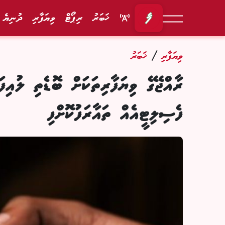
ޚަބަރު
ރިޕޯޓް
ވިޔަފާރި
ދުނިޔެ
/
ވިޔަފާރި
ޚަބަރު
ފެސިލިޓީއެއް ތައާރަފުކޮށްފި