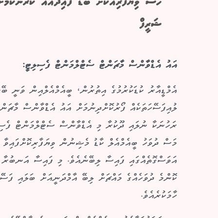
ހާސް ވިޔަފާރިއަކަށް ބޮޑު ފައިދާއެއް ކުރާނެކަމަށ
ޝަރީފް
އައު އެޑްވާންސް މާޗަންޓް ސެޓްލްމަންޓް ފެސިލިޓީ:
އެމްޑީއާރު ކުޑަކުރުމުގެ އިތުރުން، ބީއެމްއެލްއިން ވަނީ ބޭ
ލުއިފަސޭހަތަކެއް ފޯރުކޮށްދިނުމަށް އައު އެޑްވާންސް މާޗަން
ރަހުނަކާ ނުލައި ދޫކުރާ މި އެޑްވާންސް ސެޓްލްމަންޓް ފެސިލ
އަވަސްގޮތެއްގައި ފައިސާ ލިބޭނެއެވެ. މި ފައިސާ އަނބުރާ ދެ
ކޮންމެ ދުވަހެއްގެ މައްޗަށް ލިބޭ އާމްދަނީއަށް ބަލައި ފަސޭ
ހާމަކުރެއެވެ.