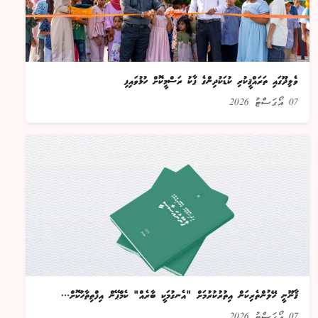
ވެލިދޫގައި ތަރައްޤީކުރި ކުޑަކުދިންގެ ޕާކު ރަސްމީކޮށް ހުޅުވައިފި
07 އޯގަސްޓު 2026
ޤާނޫނީ ހޭލުންތެރިކަން އިތުރުކުރުމަށް "އެނގުމަކީ ބާރެއް" ކެމްޕޭން އިފްތިތާހުކޮށް...
07 އޯގަސްޓު 2026