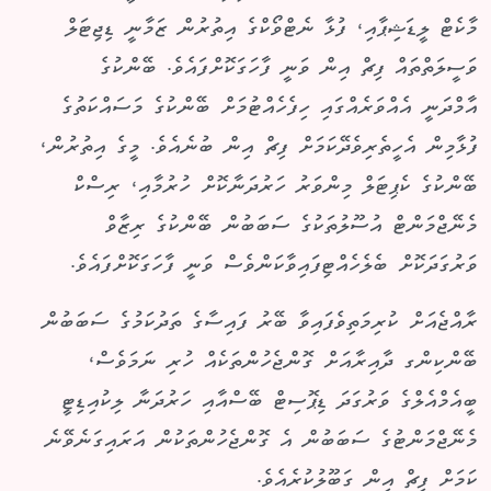
މާކެޓް ލީޑަޝިޕާއި، ފުޅާ ނެޓްވޯކްގެ އިތުރުން ޒަމާނީ ޑިޖިޓަލް
ވަސީލަތްތައް ފިޗް އިން ވަނީ ފާހަގަކޮށްފައެވެ. ބޭންކުގެ
އާމްދަނީ އެއްވަރެއްގައި ހިފެހެއްޓުމަށް ބޭންކުގެ މަސައްކަތުގެ
ފުޅާމިން އެހީތެރިވެދޭކަމަށް ފިޗް އިން ބުނެއެވެ. މީގެ އިތުރުން،
ބޭންކުގެ ކެޕިޓަލް މިންވަރު ހަރުދަނާކޮށް ހުރުމާއި، ރިސްކް
މެނޭޖްމަންޓް އުސޫލުތަކުގެ ސަބަބުން ބޭންކުގެ ރިޒާވް
ވަރުގަދަކޮށް ބެލެހެއްޓިފައިވާކަންވެސް ވަނީ ފާހަގަކޮށްފައެވެ.
ރާއްޖެއަށް ކުރިމަތިވެފައިވާ ބޭރު ފައިސާގެ ތަދުކަމުގެ ސަބަބުން
ބޭންކިންގ ދާއިރާއަށް ގޮންޖެހުންތަކެއް ހުރި ނަމަވެސް،
ބީއެމްއެލްގެ ވަރުގަދަ ޑިޕޮސިޓް ބޭސްއާއި ހަރުދަނާ ލިކުއިޑިޓީ
މެނޭޖްމަންޓުގެ ސަބަބުން އެ ގޮންޖެހުންތަކުން އަރައިގަނެވޭނެ
ކަމަށް ފިޗް އިން ގަބޫލުކުރެއެވެ.