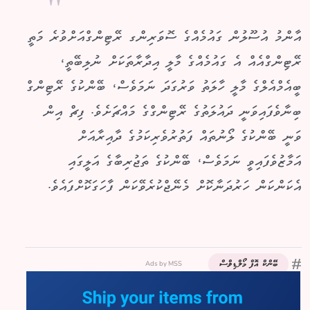
އާންމު އުސޫލުން ގައުމެއްގެ ސޮވަރިންގ ރޭޓިންގްއަށްވުރެ މަތީ
ރޭޓިންގްއެއް އެ ގައުމެއްގެ މާލީ އިދާރާތަކަށް ނުލިބޭތީ،
ބީއެމްއެލްގެ މާލީ ހާލަތު ވަރުގަދަ ނަމަވެސް، ބޭންކުގެ ރޭޓިންގް
ބިނާވެފައިވަނީ ދައުލަތުގެ ރޭޓިންގްގެ މައްޗަށެވެ. ފިޗް އިން
ވަނީ ބޭންކުގެ ލޯނުތައް ފަތުރުވެރިކަމުގެ ދާއިރާއަށް
އަމާޒުވެފައިވީ ނަމަވެސް، ބޭންކުގެ ތަޖުރިބާގެ އަލީގައި
އެކަންކަން ހަރުދަނާކޮށް މެނޭޖްކުރެވޭކަން ފާހަގަކޮށްފައެވެ.
Ads by MSS
ބޭންކް އޮފް މޯލްޑިވްސް