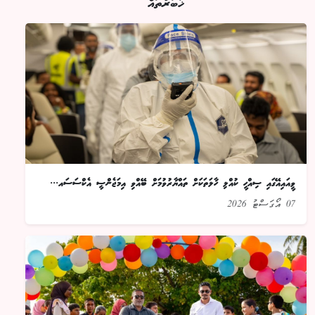
ޚަބަރުތައް
ވީއައިއޭގައި ސިއްހީ ކުއްލި ހާލަތަކަށް ތައްޔާރުވުމަށް ބޭއްވި އިމަޖެންސީ އެކްސަސައ...
07 އޯގަސްޓު 2026