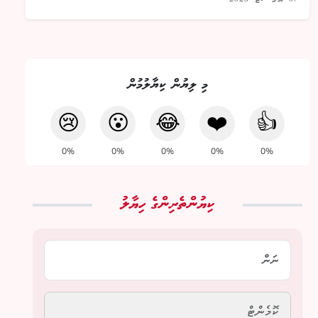
މި ލިޔުން ކިޔާލުމުން
😢
😮
😂
❤️
👍
0%
0%
0%
0%
0%
ކިޔުންތެރިންގެ ހިޔާލު