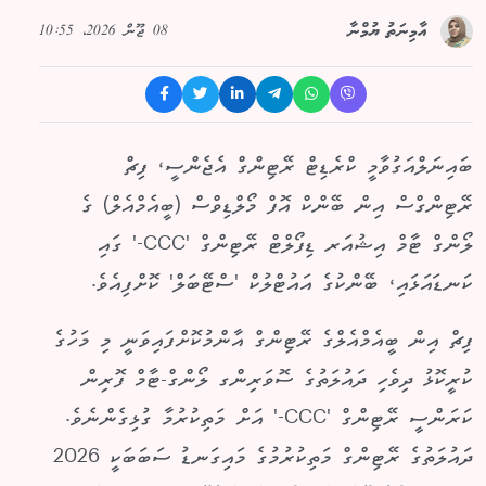
08 ޖޫން 2026، 10:55
އާމިނަތު ޔުމްނާ
ބައިނަލްއަގުވާމީ ކްރެޑިޓް ރޭޓިންގް އެޖެންސީ، ފިޗް
ރޭޓިންގްސް އިން ބޭންކް އޮފް މޯލްޑިވްސް (ބީއެމްއެލް) ގެ
ލޯންގް ޓާމް އިޝުއަރ ޑިފޯލްޓް ރޭޓިންގް 'CCC-' ގައި
ކަނޑައަޅައި، ބޭންކުގެ އައުޓްލުކް 'ސްޓޭބަލް' ކޮށްފިއެވެ.
ފިޗް އިން ބީއެމްއެލްގެ ރޭޓިންގް އާންމުކޮށްފައިވަނީ މި މަހުގެ
ކުރީކޮޅު ދިވެހި ދައުލަތުގެ ސޮވަރިންގ ލޯންގް-ޓާމް ފޮރިން
ކަރަންސީ ރޭޓިންގް 'CCC-' އަށް މަތިކުރުމާ ގުޅިގެންނެވެ.
ދައުލަތުގެ ރޭޓިންގް މަތިކުރުމުގެ މައިގަނޑު ސަބަބަކީ 2026