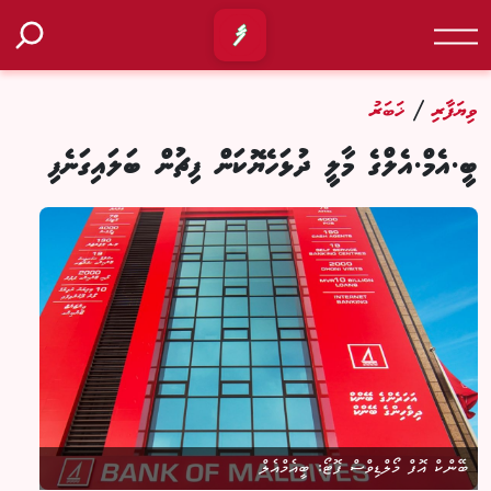
/
ވިޔަފާރި
ޚަބަރު
ބީ.އެމް.އެލްގެ މާލީ ދުޅަހެޔޮކަން ފިޗުން ބަލައިގަނެފި
ބޭންކް އޮފް މޯލްޑިވްސް ފޮޓޯ: ބީއެމްއެލް