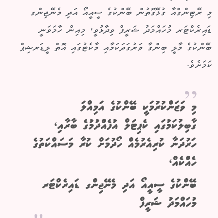
މި ރޭޓިންގްއާ ގުޅޭގޮތުން ބޭންކުގެ ސީއީއޯ އަދި މެނޭޖިންގ
ޑައިރެކްޓަރ މުހައްމަދު ޝަރީފް ވިދާޅުވީ، މިއިން ހާމަވަނީ
ބޭންކުގެ މާލީ ބިންގާ ވަރުގަދަކަމާއި މާކެޓުގައި އޮތް ލީޑަރޝިޕް
ކަމަށެވެ.
މި ވަޒަންކުރުމަކީ ބޭންކުގެ އަމިއްލަ
ގާބިލުކަމުގައި ކެޕިޓަލް އުފެއްދުމުގެ ބާރާއި،
ހަރުދަނާ ކުރިއެރުމެއް ހޯދުމަށް ކުރާ މަސައްކަތުގެ
ހެއްކެއް،
ބޭންކުގެ ސީއީއޯ އަދި މެނޭޖިންގ ޑައިރެކްޓަރ
މުހައްމަދު ޝަރީފް