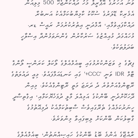
ވަނަ އަހަރުގެ އޭޕްރީލް މަހު ދައްކަންޖެހޭ 500 މިލިއަން
އެމެރިކާ ޑޮލަރުގެ ސުކޫކު ކާމިޔާބުކަމާއެކު އަނބުރާ
ދައްކާފައިވުމާއި، އާމްދަނީ އިތުރުކުރުމަށް ރައީސް ޑރ.
މުހައްމަދު މުއިއްޒުގެ ސަރުކާރުން ގެންނަވަމުންދާ އިސްލާހީ
ބަދަލުތަކެވެ.
ފިޗްގެ މި ވަޒަންކުރުމުގައި ބީއެމްއެލްގެ ލޯކަލް ކަރަންސީ ލޯންގް
ޓާމް IDR ވަނީ 'CCC+' ގައި ކަނޑައަޅާފައެވެ. މިއީ ދައުލަތުގެ
ރޭޓިންގްއަށްވުރެ ދެ ދަރަޖަ މަތީ ރޭޓިންގްއެކެވެ. މިއިން
ދޭހަކޮށްދެނީ ބޭންކުގެ އަމިއްލަ މާލީ ދުޅަހެޔޮކަމާއި، އިގްތިސާދީ
ހީނަރުކަމެއްގެ ތެރޭގައިވެސް ސާބިތުކަމާއެކު ދެމިއޮތުމުގެ
ގާބިލުކަން ބޭންކަށް ލިބިފައިވާ މިންވަރެވެ.
ރާއްޖޭގެ އެންމެ ބޮޑު ބޭންކުގެ ހައިސިއްޔަތުން، ބީއެމްއެލްގެ