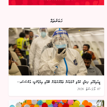
ޚަބަރުތައް
ވީއައިއޭގައި ސިއްހީ ކުއްލި ހާލަތަކަށް ތައްޔާރުވުމަށް ބޭއްވި އިމަޖެންސީ އެކްސަސައ...
07 އޯގަސްޓު 2026