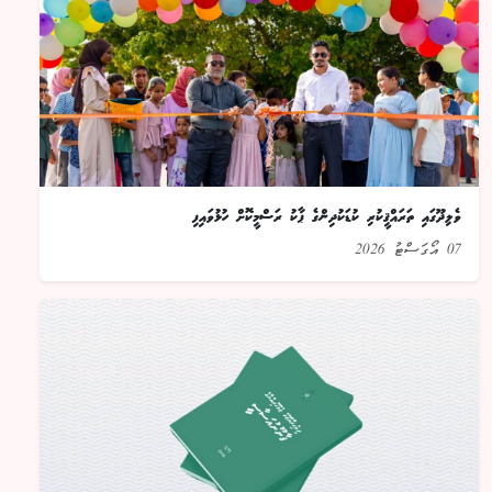
ވެލިދޫގައި ތަރައްޤީކުރި ކުޑަކުދިންގެ ޕާކު ރަސްމީކޮށް ހުޅުވައިފި
07 އޯގަސްޓު 2026