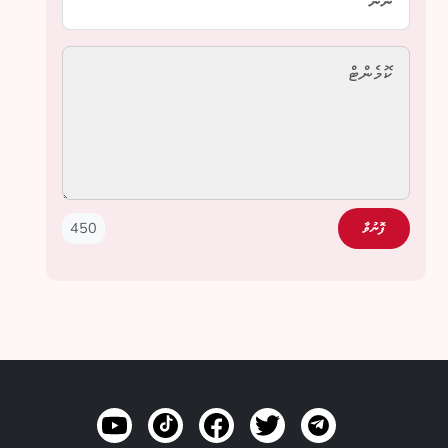
450
ފޮނުވާ