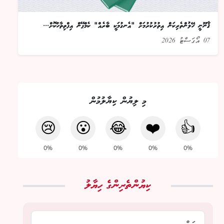
ޤާނޫނީ ހޭލުންތެރިކަން އިތުރުކުރުމަށް "އެނގުމަކީ ބާރެއް" ކެމްޕޭން އިފްތިތާހުކޮށް...
07 އޯގަސްޓު 2026
މި ލިޔުން ކިޔާލުމުން
😢
😮
😂
❤️
👍
0%
0%
0%
0%
0%
ކިޔުންތެރިންގެ ހިޔާލު