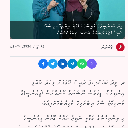
މީދޫ ކައުންސިލްގެ ރައީސްގެ މަޤާމަށް އިންތިހާބުވި ސުހާ،
ރައީސުލްޖުމްހޫރިއްޔާގެ އަނބިކަނބަލުންނާއެކު---
13 ޖޫން 2026، 05:40
ފަރުދުން
ދ. މީދޫ ކައުންސިލް ރައީސް ހޮވުމަށް މިއަދު ބޭއްވި
އިންތިޚާބު، ޕީޕަލްސް ނޭޝަނަލް ކޮންގްރެސް (ޕީއެންސީ)ގެ
ކެނޑިޑޭޓު ސުހާ އިބްރާހިމް ކާމިޔާބުކޮށްފިއެވެ.
މި އިންތިހާބުގެ ވަގުތީ ނަތީޖާ ދައްކާ ގޮތުން ޕީއެންސީގެ