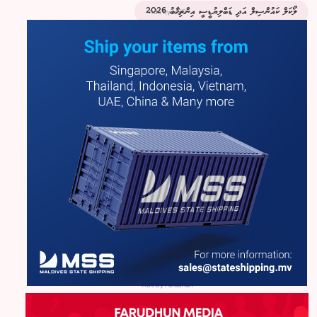
Ads by MSS
ލޯކަލް ކައުންސިލް އަދި ޑަބްލިޔުޑީސީ އިންތިޚާބު 2026
Ads by Farudhun