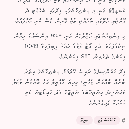
ކެނޑިޑޭޓު ވަނީ 54.1 އިންސައްތަ ވޯޓު ހޯދާފައެވެ. އަދި އެ
ކެނޑިޑޭޓު ވަނީ މި އިންތިހާބުގައި މީދޫގައި ބެހެއްޓި ދެ
ފޮށްޓާއި މާލޭގައި ބެހެއްޓި ވޯޓު ފޮށިން ވެސް ކުރި ހޯދާފައެވެ.
މި އިންތިހާބުގައި ވޯޓުލުމަށް ވަނީ 93.9 އިންސައްތަ މީހުން
ނިކުމެފައެވެ. އެއީ ވޯޓު ލުމުގެ ހައްގު ލިބިފައިވާ 1،049
މީހުންގެ ތެރެއިން 985 މީހުންނެވެ.
މީދޫ ކައުންސިލްގެ ރައީސް ހޮވުމަށް އިންތިޚާބުގެ އިތުރު
ބުރެއް ބާއްވަން ޖެހުނީ، މިދިޔަ އޭޕްރީލް މަހު ބޭއްވުނު ލޯކަލް
ކައުންސިލް އިންތިޚާބުގެ ނަތީޖާއާ މެދު ހައިކޯޓުން ކުރި
ހުކުމަކާ ގުޅިގެންނެވެ.
ކޮންގްރެސް ޕާޓީ
ދ.މީދޫ