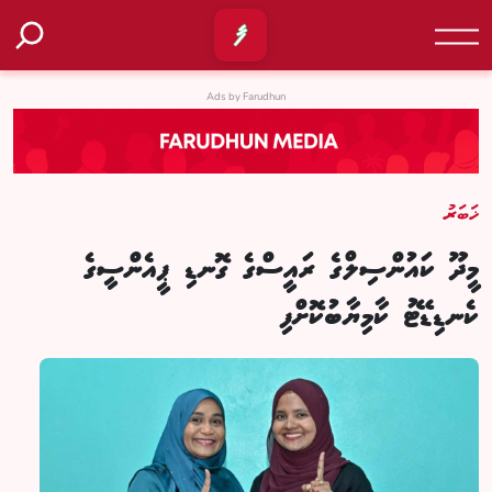
Ads by Farudhun
ޚަބަރު
މީދޫ ކައުންސިލްގެ ރައީސްގެ ގޮނޑި ޕީއެންސީގެ
ކެނޑިޑޭޓު ކާމިޔާބުކޮށްފި