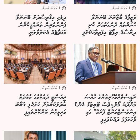
1 އަހަރު ކުރިން
1 އަހަރު ކުރިން
ވަޒީފާގެ ބާޒާރަށް ބޭނުންވާ
ދިވެހި އިޤްތިޞާދަށް ބޭނުންވާ
ހުނަރުތައް ދެނެގަތުމަށް ކުރި
ފަންނުވެރިން ތަރައްޤީކުރާނެ
ދިރާސާގެ ރިޕޯޓް އިފްތިތާހުކޮށްފި
މަގުޗާޓެއް އެކުލަވާލަނީ
1 އަހަރު ކުރިން
1 އަހަރު ކުރިން
ރައީސުލްޖުމްހޫރިއްޔާގެ ޚާއްޞަ
ޖީއެސްޓީ ދެއްކުމުގެ މުއްދަތު
މަންދޫބު މޯލްޑިވްސް ޓޫރިޒަމް އެންޑް
ބަދަލުކުރުމަށް ހުށަހެޅި ގަރާރު
އިންވެސްޓްމަންޓް ފޯރަމް" ގައި
މަޖިލީހުން ބޭރުކޮށްލައިފި
ވާހަކަފުޅު ދައްކަވައިފި