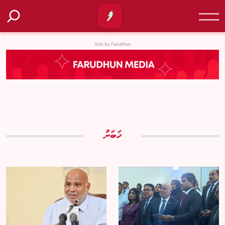
Ads by Farudhun
ޚަބަރު