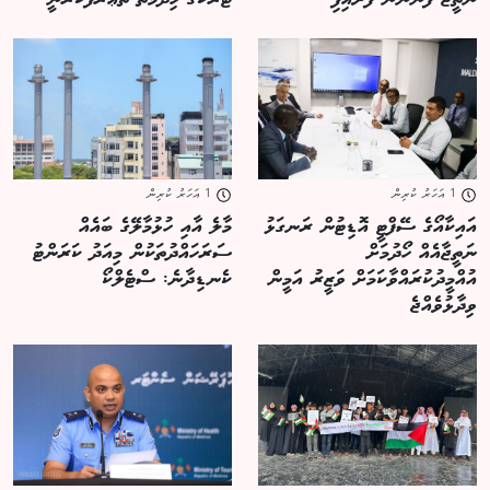
1 އަހަރު ކުރިން
1 އަހަރު ކުރިން
އައިކާއޯގެ ސޭފްޓީ އޮޑިޓުން ރަނގަޅު
މާލެ އާއި ހުޅުމާލޭގެ ބައެއް
ނަތީޖާއެއް ހޯދުމަށް
ސަރަހައްދުތަކުން މިއަދު ކަރަންޓު
އުއްމީދުކުރައްވާކަމަށް ވަޒީރު އަމީން
ކެނޑިދާނެ: ސްޓެލްކޯ
ވިދާޅުވެއްޖެ