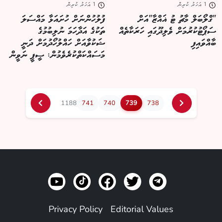
1 އަހަރު ކުރިން
1 އަހަރު ކުރިން
"ގްލޯބަލް މާޗު ޓު ޣައްޒާ"އަށް
ފުލުހުންނަށް ހުށައަޅާ މައްސަލަ
ސަޕޯޓުކުރުމަށް ވެލިދޫގައި ހަރަކާތެއް
ތަކުގެ އަދާހަމަ ނުލިބުމުގެ
ބާއްވައިފި
ޝަކުވާއަށް ހައްލުހޯދުމަށް ދަނީ
މަސައްކަތްކުރެވެމުން: ސީޕީ ނަވީން
1188
741
740
739
738
Privacy Policy
Editorial Values