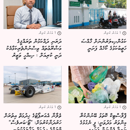
1 އަހަރު ކުރިން
1 އަހަރު ކުރިން
ކައުންސިލަރުންނަށް ޚާއްޞަ
ދަރަނި ދައްކަމުން ތަރައްޤީގެ
ޚަޠީބުކަމުގެ ކޯހެއް ފަށަނީ
މަޝްރޫޢުތައް ވިސްނުންތެރިކަމާއެކު
ދަނީ ކުރިއަށް : ސިއްޙީ ވަޒީރު
1 އަހަރު ކުރިން
1 އަހަރު ކުރިން
ޕްލާސްޓިކް ކޮތަޅު ބޭނުންކުރާ
ވެލާނާ އެއަރޕޯޓުގެ ޚިދުމަތް އިތުރަށް
މިންވަރު މަދުވަނީ: ފީ ނެގުމުގެ
ހަރުދަނާކުރުމަށް: "ޓޯ-ބަރލެސް"
ނަތީޖާ ފެންނަން ފަށައިފި
ޓްރަކްގެ ޚިދުމަތް ތަޢާރަފުކުރަނީ