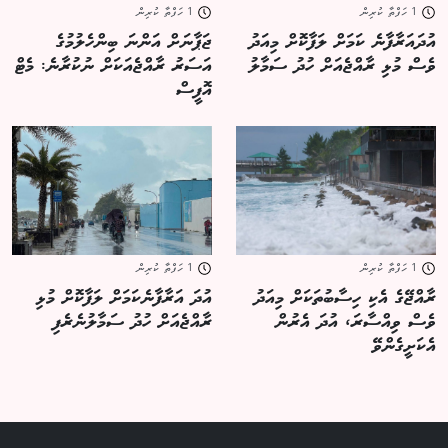
1 ހަފްތާ ކުރިން
1 ހަފްތާ ކުރިން
އުދައަރާފާނެ ކަމަށް ލަފާކޮށް މިއަދު
ޖަޕާނަށް އަންނަ ބިންހެލުމުގެ
ވެސް މުޅި ރާއްޖެއަށް ހުދު ސަމާލު
އަސަރު ރާއްޖެއަކަށް ނުކުރާނެ: މެޓް
އޮފީސް
1 ހަފްތާ ކުރިން
1 ހަފްތާ ކުރިން
ރާއްޖޭގެ އެކި ހިސާބުތަކަށް މިއަދު
އުދަ އަރާފާނެކަމަށް ލަފާކޮށް މުޅި
ވެސް ވިއްސާރަ، އުދަ އެރުން
ރާއްޖެއަށް ހުދު ސަމާލުނެރެފި
އެކަށީގެންވޭ