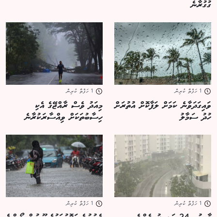
ގުގުރާނެ
1 ހަފްތާ ކުރިން
1 ހަފްތާ ކުރިން
ވައިގަދަވާނެ ކަމަށް ލަފާކޮށް އުތުރަށް
މިއަދު ވެސް ރާއްޖޭގެ އެކި
ހުދު ސަމާލު
ހިސާބުތަކަށް ވިއްސާރަކުރާނެ
1 ހަފްތާ ކުރިން
1 ހަފްތާ ކުރިން