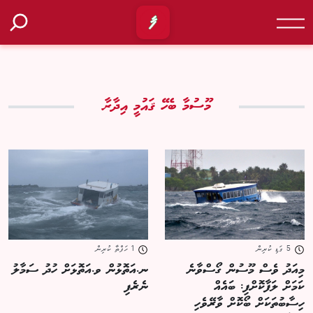
މޫސުމާ ބެހޭ ޤައުމީ އިދާރާ
5 ގަޑި ކުރިން
1 ހަފްތާ ކުރިން
މިއަދު ވެސް މޫސުން ގޯސްވާނެ
ނ.އަތޮޅުން ވ.އަތޮޅަށް ހުދު ސަމާލު
ކަމަށް ލަފާކޮށްފި: ބައެއް
ނެރެފި
ހިސާބުތަކަށް ބޯކޮށް ވާރޭވެހި