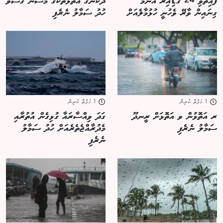
ފާއިތުވި 24 ގަޑިއިރު އެންމެ
ދެކުނުގެ އަތޮޅުތަކުގެ މޫސުން ގޯސްވެ
ގިނައިން ވާރޭ ވެހުނީ ހުޅުމާލެއަށް
ހުދު ސަމާލު ނެރެފި
1 ހަފްތާ ކުރިން
1 ހަފްތާ ކުރިން
ރ އަތޮޅުން ވ އަތޮޅަށް ރީނދޫ
ގަދަ ވިއްސާރައާ ގުޅިގެން އުތުރާއި
ސަމާލު ނެރެފި
މެދުރާއްޖެތެރެއަށް ހުދު ސަމާލު
ނެރެފި